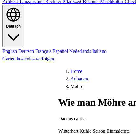
Artikel
Pflanzabstand-Rechner
Pflanzzeit-Rechner
Mischkultur-Chec
Deutsch
English
Deutsch
Français
Español
Nederlands
Italiano
Garten kostenlos verfolgen
Home
Anbauen
Möhre
Wie man Möhre a
Daucus carota
Winterhart
Kühle Saison
Einmalernte