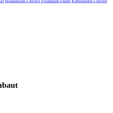
ker
Bestäubungs-Checker
Frostdatum-Finder
Kältestunden-Checker
nbaut