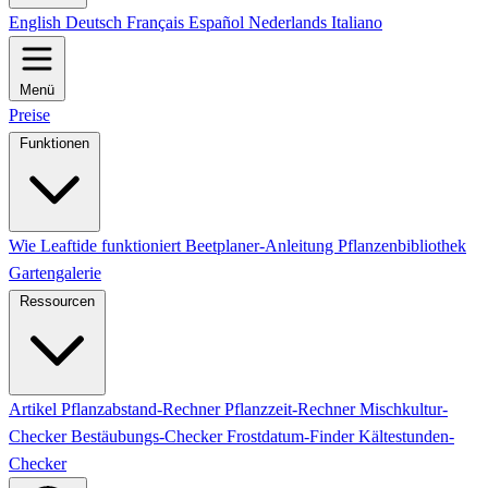
English
Deutsch
Français
Español
Nederlands
Italiano
Menü
Preise
Funktionen
Wie Leaftide funktioniert
Beetplaner-Anleitung
Pflanzenbibliothek
Gartengalerie
Ressourcen
Artikel
Pflanzabstand-Rechner
Pflanzzeit-Rechner
Mischkultur-
Checker
Bestäubungs-Checker
Frostdatum-Finder
Kältestunden-
Checker