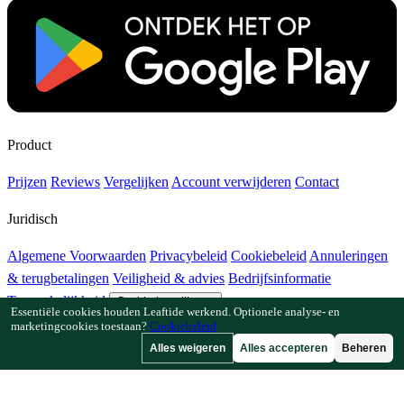
Product
Prijzen
Reviews
Vergelijken
Account verwijderen
Contact
Juridisch
Algemene Voorwaarden
Privacybeleid
Cookiebeleid
Annuleringen
& terugbetalingen
Veiligheid & advies
Bedrijfsinformatie
Toegankelijkheid
Cookie-instellingen
Essentiële cookies houden Leaftide werkend. Optionele analyse- en
marketingcookies toestaan?
Cookiebeleid
Functies
Alles weigeren
Alles accepteren
Beheren
Hoe Leaftide werkt
Tuinplanner-gids
Plantenbibliotheek
Tuingalerij