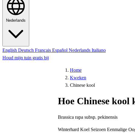
Nederlands
English
Deutsch
Français
Español
Nederlands
Italiano
Houd mijn tuin gratis bij
Home
Kweken
Chinese kool
Hoe Chinese kool
Brassica rapa subsp. pekinensis
Winterhard
Koel Seizoen
Eenmalige Oo