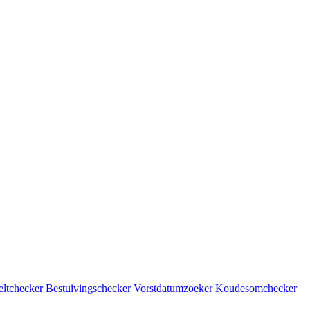
eltchecker
Bestuivingschecker
Vorstdatumzoeker
Koudesomchecker