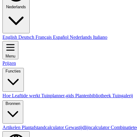
Nederlands
English
Deutsch
Français
Español
Nederlands
Italiano
Menu
Prijzen
Functies
Hoe Leaftide werkt
Tuinplanner-gids
Plantenbibliotheek
Tuingalerij
Bronnen
Artikelen
Plantafstandcalculator
Gewastijdlijncalculator
Combinatiete