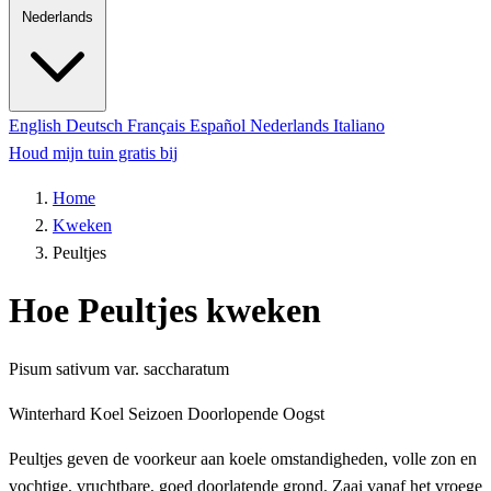
Nederlands
English
Deutsch
Français
Español
Nederlands
Italiano
Houd mijn tuin gratis bij
Home
Kweken
Peultjes
Hoe Peultjes kweken
Pisum sativum var. saccharatum
Winterhard
Koel Seizoen
Doorlopende Oogst
Peultjes geven de voorkeur aan koele omstandigheden, volle zon en
vochtige, vruchtbare, goed doorlatende grond. Zaai vanaf het vroege