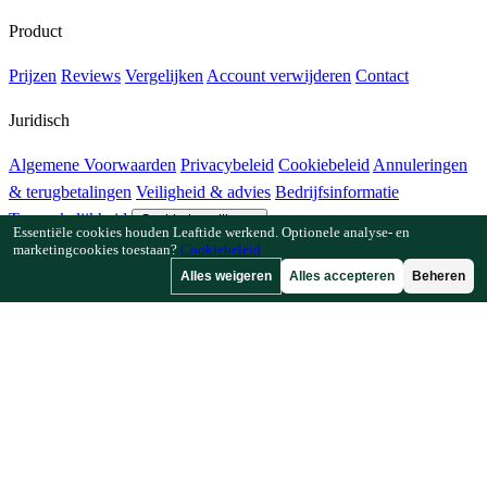
Product
Prijzen
Reviews
Vergelijken
Account verwijderen
Contact
Juridisch
Algemene Voorwaarden
Privacybeleid
Cookiebeleid
Annuleringen
& terugbetalingen
Veiligheid & advies
Bedrijfsinformatie
Toegankelijkheid
Cookie-instellingen
Essentiële cookies houden Leaftide werkend. Optionele analyse- en
marketingcookies toestaan?
Cookiebeleid
Functies
Alles weigeren
Alles accepteren
Beheren
Hoe Leaftide werkt
Tuinplanner-gids
Plantenbibliotheek
Tuingalerij
Bronnen
Artikelen
Plantafstandcalculator
Gewastijdlijncalculator
Combinatieteeltchecker
Bestuivingschecker
Vorstdatumzoeker
Koudesomchecker