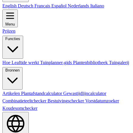
English
Deutsch
Français
Español
Nederlands
Italiano
Menu
Prijzen
Functies
Hoe Leaftide werkt
Tuinplanner-gids
Plantenbibliotheek
Tuingalerij
Bronnen
Artikelen
Plantafstandcalculator
Gewastijdlijncalculator
Combinatieteeltchecker
Bestuivingschecker
Vorstdatumzoeker
Koudesomchecker