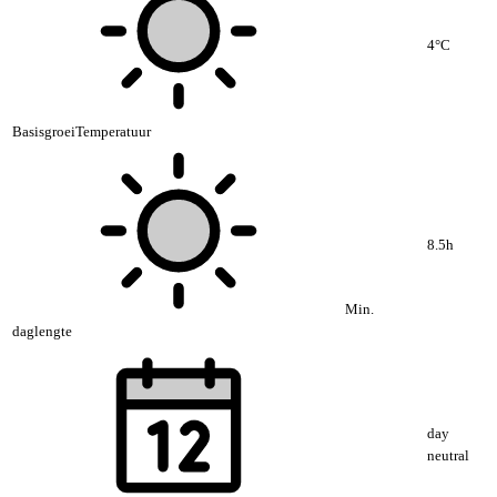
4°C
BasisgroeiTemperatuur
8.5h
Min.
daglengte
day
neutral