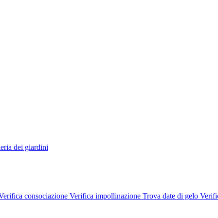
eria dei giardini
Verifica consociazione
Verifica impollinazione
Trova date di gelo
Verifi