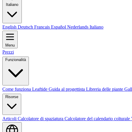
Italiano
English
Deutsch
Français
Español
Nederlands
Italiano
Menu
Prezzi
Funzionalità
Come funziona Leaftide
Guida al progettista
Libreria delle piante
Gall
Risorse
Articoli
Calcolatore di spaziatura
Calcolatore del calendario colturale