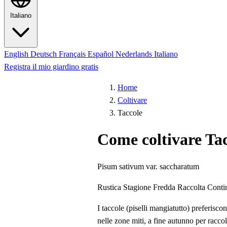
Italiano
English
Deutsch
Français
Español
Nederlands
Italiano
Registra il mio giardino gratis
Home
Coltivare
Taccole
Come coltivare Ta
Pisum sativum var. saccharatum
Rustica
Stagione Fredda
Raccolta Conti
I taccole (piselli mangiatutto) preferisco
nelle zone miti, a fine autunno per raccol