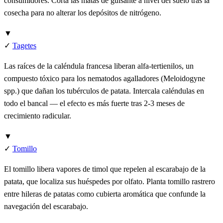
consumidores. Corta las matas de guisante a nivel del suelo tras la
cosecha para no alterar los depósitos de nitrógeno.
▼
✓
Tagetes
Las raíces de la caléndula francesa liberan alfa-tertienilos, un
compuesto tóxico para los nematodos agalladores (Meloidogyne
spp.) que dañan los tubérculos de patata. Intercala caléndulas en
todo el bancal — el efecto es más fuerte tras 2-3 meses de
crecimiento radicular.
▼
✓
Tomillo
El tomillo libera vapores de timol que repelen al escarabajo de la
patata, que localiza sus huéspedes por olfato. Planta tomillo rastrero
entre hileras de patatas como cubierta aromática que confunde la
navegación del escarabajo.