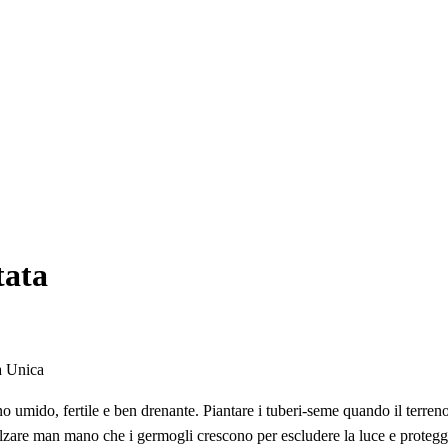
tata
a Unica
no umido, fertile e ben drenante. Piantare i tuberi-seme quando il terreno
calzare man mano che i germogli crescono per escludere la luce e proteg