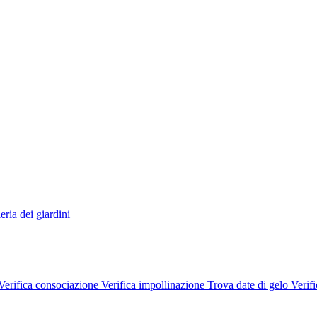
eria dei giardini
Verifica consociazione
Verifica impollinazione
Trova date di gelo
Verifi