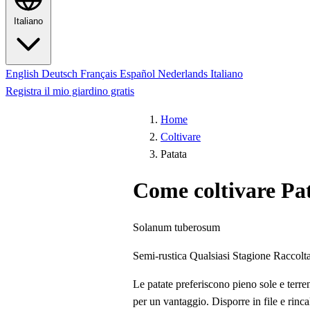
Italiano
English
Deutsch
Français
Español
Nederlands
Italiano
Registra il mio giardino gratis
Home
Coltivare
Patata
Come coltivare Pa
Solanum tuberosum
Semi-rustica
Qualsiasi Stagione
Raccolt
Le patate preferiscono pieno sole e terre
per un vantaggio. Disporre in file e rin