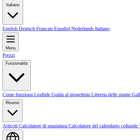
Italiano
English
Deutsch
Français
Español
Nederlands
Italiano
Menu
Prezzi
Funzionalità
Come funziona Leaftide
Guida al progettista
Libreria delle piante
Gall
Risorse
Articoli
Calcolatore di spaziatura
Calcolatore del calendario colturale