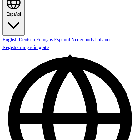
Español
English
Deutsch
Français
Español
Nederlands
Italiano
Registra mi jardín gratis