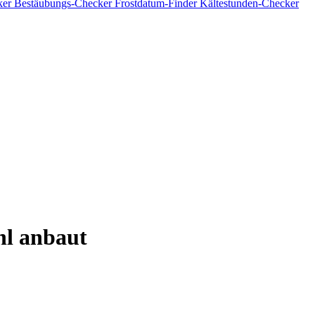
ker
Bestäubungs-Checker
Frostdatum-Finder
Kältestunden-Checker
l anbaut