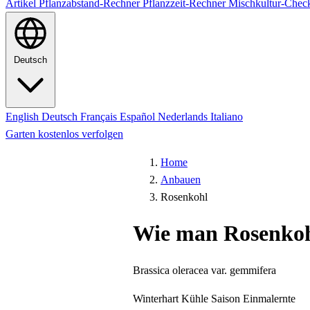
Artikel
Pflanzabstand-Rechner
Pflanzzeit-Rechner
Mischkultur-Chec
Deutsch
English
Deutsch
Français
Español
Nederlands
Italiano
Garten kostenlos verfolgen
Home
Anbauen
Rosenkohl
Wie man Rosenkoh
Brassica oleracea var. gemmifera
Winterhart
Kühle Saison
Einmalernte