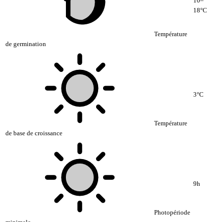
10–
18°C
Température
de germination
3°C
Température
de base de croissance
9h
Photopériode