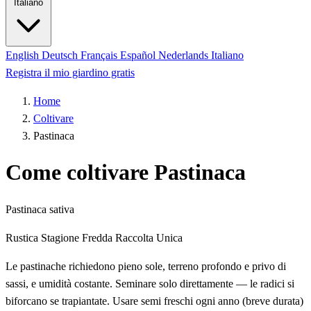
Italiano
English
Deutsch
Français
Español
Nederlands
Italiano
Registra il mio giardino gratis
Home
Coltivare
Pastinaca
Come coltivare Pastinaca
Pastinaca sativa
Rustica
Stagione Fredda
Raccolta Unica
Le pastinache richiedono pieno sole, terreno profondo e privo di
sassi, e umidità costante. Seminare solo direttamente — le radici si
biforcano se trapiantate. Usare semi freschi ogni anno (breve durata)