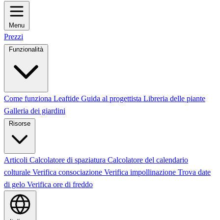
Menu
Prezzi
Funzionalità
Come funziona Leaftide
Guida al progettista
Libreria delle piante
Galleria dei giardini
Risorse
Articoli
Calcolatore di spaziatura
Calcolatore del calendario
colturale
Verifica consociazione
Verifica impollinazione
Trova date
di gelo
Verifica ore di freddo