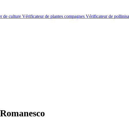
er de culture
Vérificateur de plantes compagnes
Vérificateur de pollinis
 Romanesco