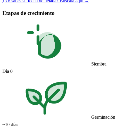
¿No sabes su fecha de helada? Búscala aquí →
Etapas de crecimiento
Siembra
Día 0
Germinación
~10 días