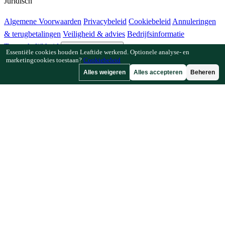
Juridisch
Algemene Voorwaarden
Privacybeleid
Cookiebeleid
Annuleringen
& terugbetalingen
Veiligheid & advies
Bedrijfsinformatie
Toegankelijkheid
Cookie-instellingen
Essentiële cookies houden Leaftide werkend. Optionele analyse- en
marketingcookies toestaan?
Cookiebeleid
Functies
Alles weigeren
Alles accepteren
Beheren
Hoe Leaftide werkt
Tuinplanner-gids
Plantenbibliotheek
Tuingalerij
Bronnen
Artikelen
Plantafstandcalculator
Gewastijdlijncalculator
Combinatieteeltchecker
Bestuivingschecker
Vorstdatumzoeker
Koudesomchecker
Bedrijf
Gemaakt door een tuinier, voor tuiniers.
Gebouwd en ondersteund in Europa.