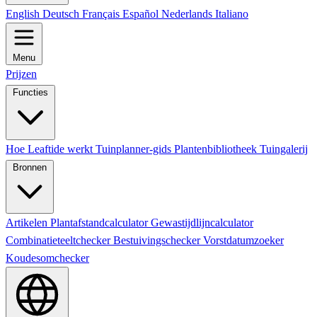
English
Deutsch
Français
Español
Nederlands
Italiano
Menu
Prijzen
Functies
Hoe Leaftide werkt
Tuinplanner-gids
Plantenbibliotheek
Tuingalerij
Bronnen
Artikelen
Plantafstandcalculator
Gewastijdlijncalculator
Combinatieteeltchecker
Bestuivingschecker
Vorstdatumzoeker
Koudesomchecker