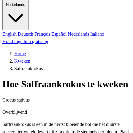
Nederlands
English
Deutsch
Français
Español
Nederlands
Italiano
Houd mijn tuin gratis bij
Home
Kweken
Saffraankrokus
Hoe Saffraankrokus te kweken
Crocus sativus
Overblijvend
Saffraankrokus is een in de herfst bloeiende bol die het duurste
specerij ter wereld levert uit zijn drie rode stempels per bloem. Plant