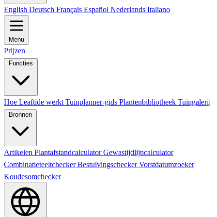
English
Deutsch
Français
Español
Nederlands
Italiano
Menu
Prijzen
Functies
Hoe Leaftide werkt
Tuinplanner-gids
Plantenbibliotheek
Tuingalerij
Bronnen
Artikelen
Plantafstandcalculator
Gewastijdlijncalculator
Combinatieteeltchecker
Bestuivingschecker
Vorstdatumzoeker
Koudesomchecker