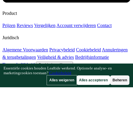
Product
Prijzen
Reviews
Vergelijken
Account verwijderen
Contact
Juridisch
Algemene Voorwaarden
Privacybeleid
Cookiebeleid
Annuleringen
& terugbetalingen
Veiligheid & advies
Bedrijfsinformatie
Toegankelijkheid
Cookie-instellingen
Essentiële cookies houden Leaftide werkend. Optionele analyse- en
marketingcookies toestaan?
Cookiebeleid
Functies
Alles weigeren
Alles accepteren
Beheren
Hoe Leaftide werkt
Tuinplanner-gids
Plantenbibliotheek
Tuingalerij
Bronnen
Artikelen
Plantafstandcalculator
Gewastijdlijncalculator
Combinatieteeltchecker
Bestuivingschecker
Vorstdatumzoeker
Koudesomchecker