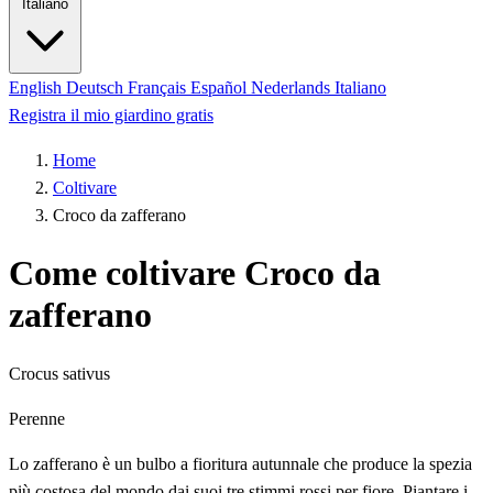
Italiano
English
Deutsch
Français
Español
Nederlands
Italiano
Registra il mio giardino gratis
Home
Coltivare
Croco da zafferano
Come coltivare Croco da
zafferano
Crocus sativus
Perenne
Lo zafferano è un bulbo a fioritura autunnale che produce la spezia
più costosa del mondo dai suoi tre stimmi rossi per fiore. Piantare i