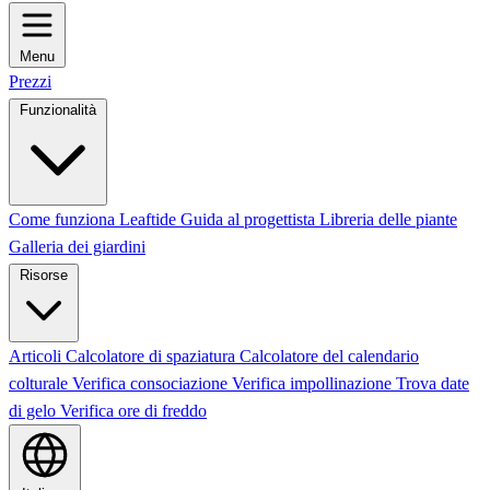
Menu
Prezzi
Funzionalità
Come funziona Leaftide
Guida al progettista
Libreria delle piante
Galleria dei giardini
Risorse
Articoli
Calcolatore di spaziatura
Calcolatore del calendario
colturale
Verifica consociazione
Verifica impollinazione
Trova date
di gelo
Verifica ore di freddo