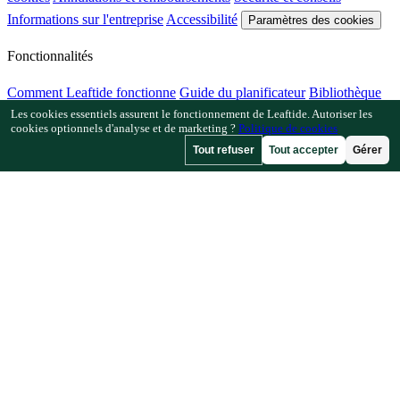
Informations sur l'entreprise
Accessibilité
Paramètres des cookies
Fonctionnalités
Comment Leaftide fonctionne
Guide du planificateur
Bibliothèque
Les cookies essentiels assurent le fonctionnement de Leaftide. Autoriser les
de plantes
Galerie de jardins
cookies optionnels d'analyse et de marketing ?
Politique de cookies
Tout refuser
Tout accepter
Gérer
Ressources
Articles
Calculateur d'espacement des plantes
Calculateur de
calendrier de culture
Vérificateur de plantes compagnes
Vérificateur
de pollinisation
Recherche de dates de gel
Vérificateur d'heures de
froid
Entreprise
Fait par un jardinier, pour les jardiniers.
Conçu et maintenu au Royaume-Uni.
© 2026 Leaftide. Tous droits réservés.