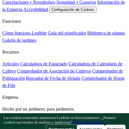
Cancelaciones y Reembolsos
Seguridad y Consejos
Información de
la Empresa
Accesibilidad
Configuración de Cookies
Funciones
Cómo funciona Leaftide
Guía del planificador
Biblioteca de plantas
Galería de jardines
Recursos
Artículos
Calculadora de Espaciado
Calculadora de Calendario de
Cultivo
Comprobador de Asociación de Cultivos
Comprobador de
Polinización
Buscador de Fecha de Helada
Comprobador de Horas
de Frío
Empresa
Hecho por un jardinero, para jardineros.
Desarrollado y mantenido en el Reino Unido.
Las cookies esenciales mantienen Leaftide en funcionamiento. ¿Permitir
cookies opcionales de análisis y marketing?
Política de cookies
© 2026 Leaftide. Todos los derechos reservados.