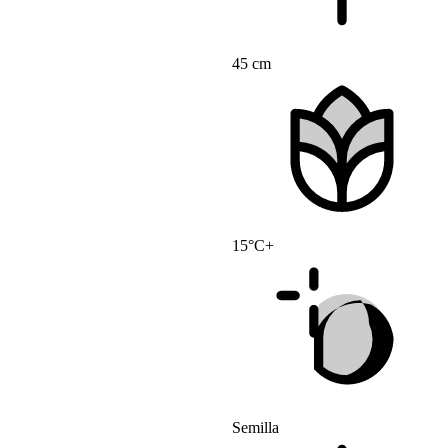
45 cm
15°C+
Semilla