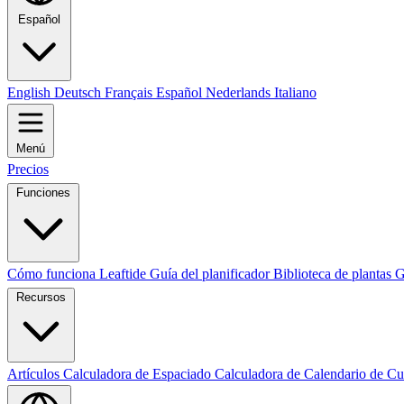
Español
English
Deutsch
Français
Español
Nederlands
Italiano
Menú
Precios
Funciones
Cómo funciona Leaftide
Guía del planificador
Biblioteca de plantas
G
Recursos
Artículos
Calculadora de Espaciado
Calculadora de Calendario de Cu