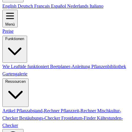
English
Deutsch
Français
Español
Nederlands
Italiano
Menü
Preise
Funktionen
Wie Leaftide funktioniert
Beetplaner-Anleitung
Pflanzenbibliothek
Gartengalerie
Ressourcen
Artikel
Pflanzabstand-Rechner
Pflanzzeit-Rechner
Mischkultur-
Checker
Bestäubungs-Checker
Frostdatum-Finder
Kältestunden-
Checker