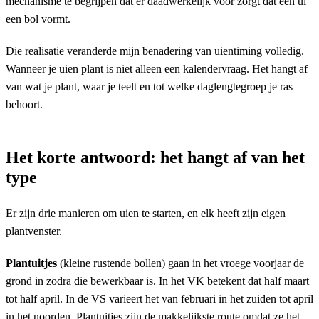
mechanisme te begrijpen dat er daadwerkelijk voor zorgt dat een ui
een bol vormt.
Die realisatie veranderde mijn benadering van uientiming volledig.
Wanneer je uien plant is niet alleen een kalendervraag. Het hangt af
van wat je plant, waar je teelt en tot welke daglengtegroep je ras
behoort.
Het korte antwoord: het hangt af van het
type
Er zijn drie manieren om uien te starten, en elk heeft zijn eigen
plantvenster.
Plantuitjes
(kleine rustende bollen) gaan in het vroege voorjaar de
grond in zodra die bewerkbaar is. In het VK betekent dat half maart
tot half april. In de VS varieert het van februari in het zuiden tot april
in het noorden. Plantuitjes zijn de makkelijkste route omdat ze het