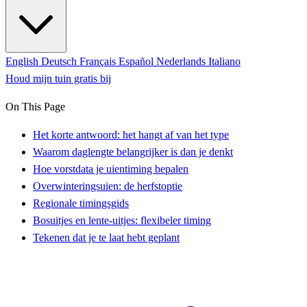
English
Deutsch
Français
Español
Nederlands
Italiano
Houd mijn tuin gratis bij
On This Page
Het korte antwoord: het hangt af van het type
Waarom daglengte belangrijker is dan je denkt
Hoe vorstdata je uientiming bepalen
Overwinteringsuien: de herfstoptie
Regionale timingsgids
Bosuitjes en lente-uitjes: flexibeler timing
Tekenen dat je te laat hebt geplant