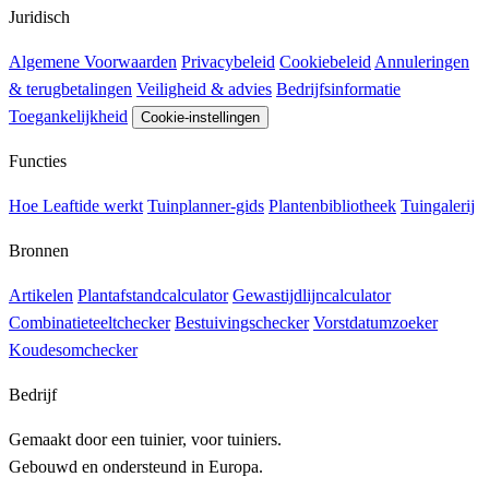
Juridisch
Algemene Voorwaarden
Privacybeleid
Cookiebeleid
Annuleringen
& terugbetalingen
Veiligheid & advies
Bedrijfsinformatie
Toegankelijkheid
Cookie-instellingen
Functies
Hoe Leaftide werkt
Tuinplanner-gids
Plantenbibliotheek
Tuingalerij
Bronnen
Artikelen
Plantafstandcalculator
Gewastijdlijncalculator
Combinatieteeltchecker
Bestuivingschecker
Vorstdatumzoeker
Koudesomchecker
Bedrijf
Gemaakt door een tuinier, voor tuiniers.
Gebouwd en ondersteund in Europa.