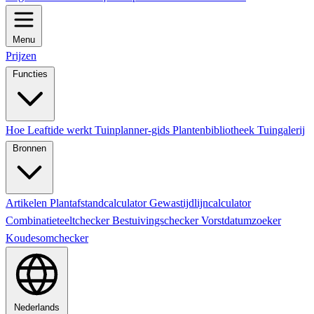
Menu
Prijzen
Functies
Hoe Leaftide werkt
Tuinplanner-gids
Plantenbibliotheek
Tuingalerij
Bronnen
Artikelen
Plantafstandcalculator
Gewastijdlijncalculator
Combinatieteeltchecker
Bestuivingschecker
Vorstdatumzoeker
Koudesomchecker
Nederlands