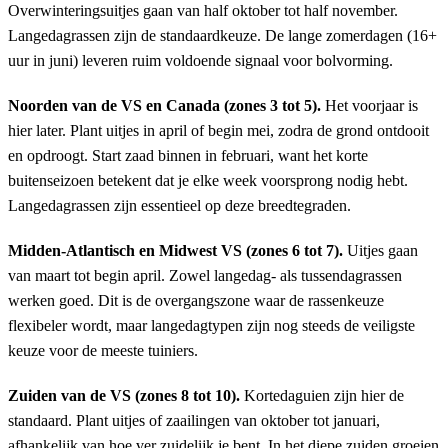
Overwinteringsuitjes gaan van half oktober tot half november.
Langedagrassen zijn de standaardkeuze. De lange zomerdagen (16+
uur in juni) leveren ruim voldoende signaal voor bolvorming.
Noorden van de VS en Canada (zones 3 tot 5).
Het voorjaar is
hier later. Plant uitjes in april of begin mei, zodra de grond ontdooit
en opdroogt. Start zaad binnen in februari, want het korte
buitenseizoen betekent dat je elke week voorsprong nodig hebt.
Langedagrassen zijn essentieel op deze breedtegraden.
Midden-Atlantisch en Midwest VS (zones 6 tot 7).
Uitjes gaan
van maart tot begin april. Zowel langedag- als tussendagrassen
werken goed. Dit is de overgangszone waar de rassenkeuze
flexibeler wordt, maar langedagtypen zijn nog steeds de veiligste
keuze voor de meeste tuiniers.
Zuiden van de VS (zones 8 tot 10).
Kortedaguien zijn hier de
standaard. Plant uitjes of zaailingen van oktober tot januari,
afhankelijk van hoe ver zuidelijk je bent. In het diepe zuiden groeien