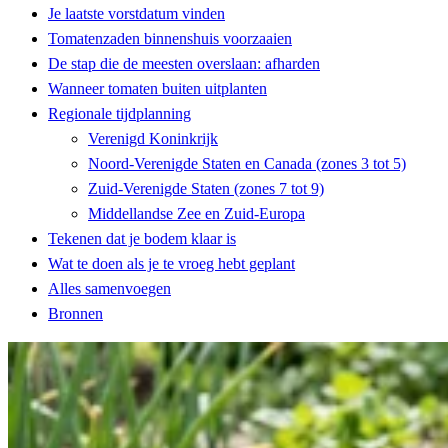
Je laatste vorstdatum vinden
Tomatenzaden binnenshuis voorzaaien
De stap die de meesten overslaan: afharden
Wanneer tomaten buiten uitplanten
Regionale tijdplanning
Verenigd Koninkrijk
Noord-Verenigde Staten en Canada (zones 3 tot 5)
Zuid-Verenigde Staten (zones 7 tot 9)
Middellandse Zee en Zuid-Europa
Tekenen dat je bodem klaar is
Wat te doen als je te vroeg hebt geplant
Alles samenvoegen
Bronnen