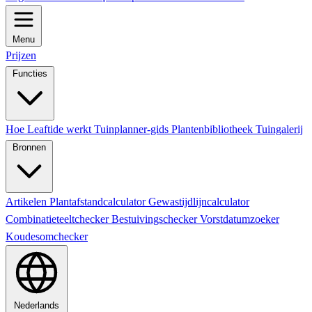
Menu
Prijzen
Functies
Hoe Leaftide werkt
Tuinplanner-gids
Plantenbibliotheek
Tuingalerij
Bronnen
Artikelen
Plantafstandcalculator
Gewastijdlijncalculator
Combinatieteeltchecker
Bestuivingschecker
Vorstdatumzoeker
Koudesomchecker
Nederlands