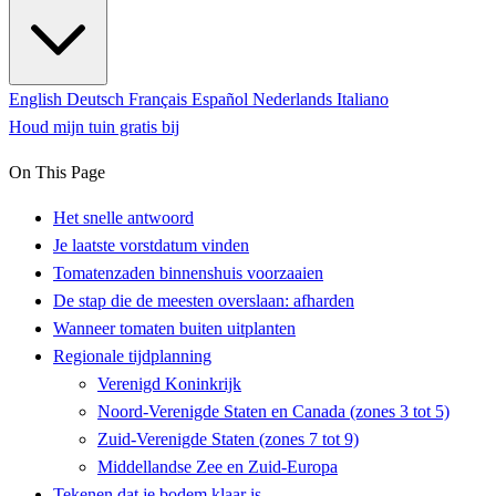
English
Deutsch
Français
Español
Nederlands
Italiano
Houd mijn tuin gratis bij
On This Page
Het snelle antwoord
Je laatste vorstdatum vinden
Tomatenzaden binnenshuis voorzaaien
De stap die de meesten overslaan: afharden
Wanneer tomaten buiten uitplanten
Regionale tijdplanning
Verenigd Koninkrijk
Noord-Verenigde Staten en Canada (zones 3 tot 5)
Zuid-Verenigde Staten (zones 7 tot 9)
Middellandse Zee en Zuid-Europa
Tekenen dat je bodem klaar is