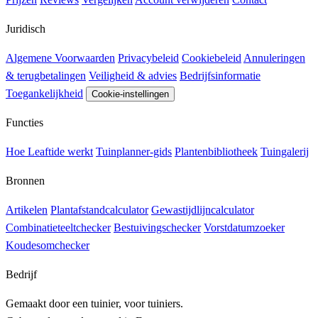
Juridisch
Algemene Voorwaarden
Privacybeleid
Cookiebeleid
Annuleringen
& terugbetalingen
Veiligheid & advies
Bedrijfsinformatie
Toegankelijkheid
Cookie-instellingen
Functies
Hoe Leaftide werkt
Tuinplanner-gids
Plantenbibliotheek
Tuingalerij
Bronnen
Artikelen
Plantafstandcalculator
Gewastijdlijncalculator
Combinatieteeltchecker
Bestuivingschecker
Vorstdatumzoeker
Koudesomchecker
Bedrijf
Gemaakt door een tuinier, voor tuiniers.