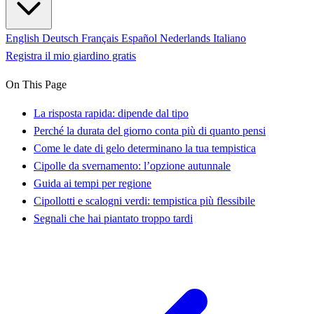
English
Deutsch
Français
Español
Nederlands
Italiano
Registra il mio giardino gratis
On This Page
La risposta rapida: dipende dal tipo
Perché la durata del giorno conta più di quanto pensi
Come le date di gelo determinano la tua tempistica
Cipolle da svernamento: l’opzione autunnale
Guida ai tempi per regione
Cipollotti e scalogni verdi: tempistica più flessibile
Segnali che hai piantato troppo tardi