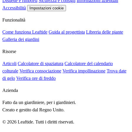
Disdette e rimborsi
Sicurezza e consigli
Informazioni aziendali
Accessibilità
Impostazioni cookie
Funzionalità
Come funziona Leaftide
Guida al progettista
Libreria delle piante
Galleria dei giardini
Risorse
Articoli
Calcolatore di spaziatura
Calcolatore del calendario
colturale
Verifica consociazione
Verifica impollinazione
Trova date
di gelo
Verifica ore di freddo
Azienda
Fatto da un giardiniere, per i giardinieri.
Creato e gestito dal Regno Unito.
© 2026 Leaftide. Tutti i diritti riservati.