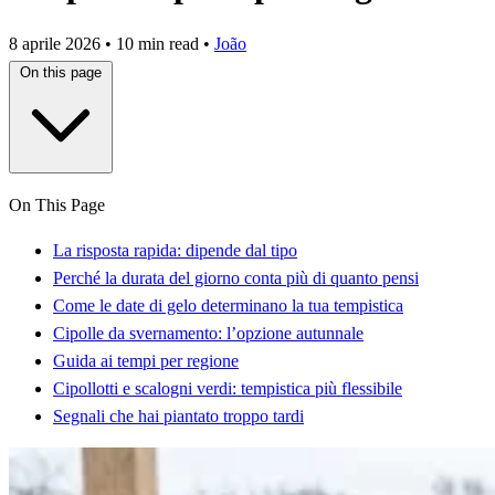
8 aprile 2026
•
10 min read
•
João
On this page
On This Page
La risposta rapida: dipende dal tipo
Perché la durata del giorno conta più di quanto pensi
Come le date di gelo determinano la tua tempistica
Cipolle da svernamento: l’opzione autunnale
Guida ai tempi per regione
Cipollotti e scalogni verdi: tempistica più flessibile
Segnali che hai piantato troppo tardi