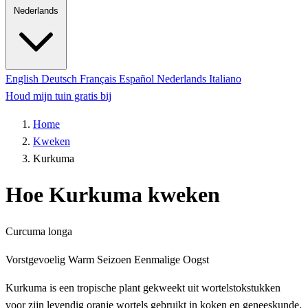
Nederlands
English
Deutsch
Français
Español
Nederlands
Italiano
Houd mijn tuin gratis bij
Home
Kweken
Kurkuma
Hoe Kurkuma kweken
Curcuma longa
Vorstgevoelig
Warm Seizoen
Eenmalige Oogst
Kurkuma is een tropische plant gekweekt uit wortelstokstukken
voor zijn levendig oranje wortels gebruikt in koken en geneeskunde.