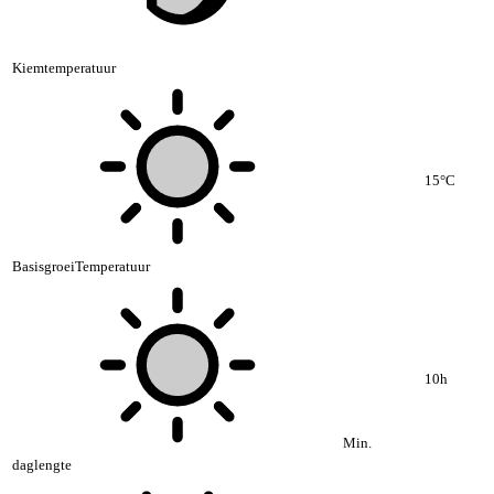
Kiemtemperatuur
15°C
BasisgroeiTemperatuur
10h
Min.
daglengte