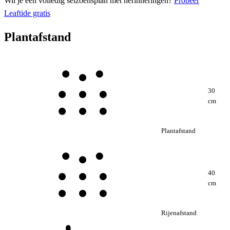
Wil je een volledig seizoensplan met herinneringen?
Probeer
Leaftide gratis
Plantafstand
30
cm
Plantafstand
40
cm
Rijenafstand