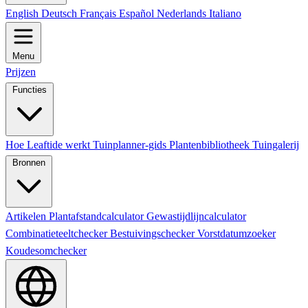
English
Deutsch
Français
Español
Nederlands
Italiano
Menu
Prijzen
Functies
Hoe Leaftide werkt
Tuinplanner-gids
Plantenbibliotheek
Tuingalerij
Bronnen
Artikelen
Plantafstandcalculator
Gewastijdlijncalculator
Combinatieteeltchecker
Bestuivingschecker
Vorstdatumzoeker
Koudesomchecker