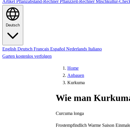
Artikel
Pflanzabstand-Rechner
Pflanzzeit-Rechner
Mischkultur-Chec
Deutsch
English
Deutsch
Français
Español
Nederlands
Italiano
Garten kostenlos verfolgen
Home
Anbauen
Kurkuma
Wie man Kurkuma
Curcuma longa
Frostempfindlich
Warme Saison
Einmale