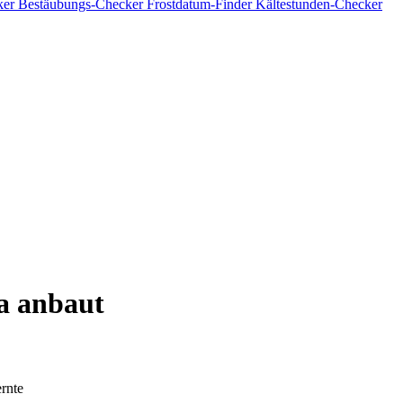
ker
Bestäubungs-Checker
Frostdatum-Finder
Kältestunden-Checker
 anbaut
rnte