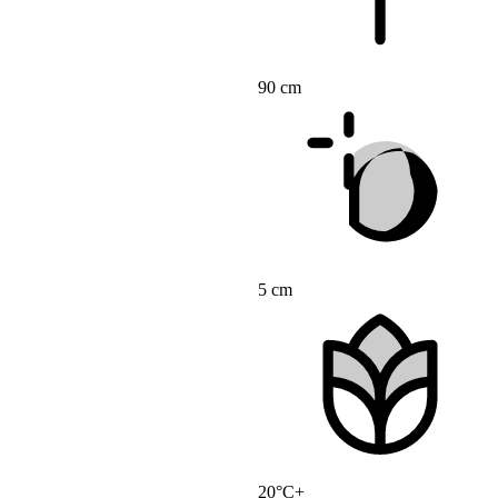
90 cm
5 cm
20°C+