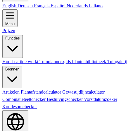
English
Deutsch
Français
Español
Nederlands
Italiano
Menu
Prijzen
Functies
Hoe Leaftide werkt
Tuinplanner-gids
Plantenbibliotheek
Tuingalerij
Bronnen
Artikelen
Plantafstandcalculator
Gewastijdlijncalculator
Combinatieteeltchecker
Bestuivingschecker
Vorstdatumzoeker
Koudesomchecker