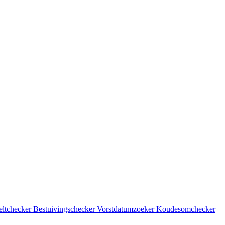
eltchecker
Bestuivingschecker
Vorstdatumzoeker
Koudesomchecker