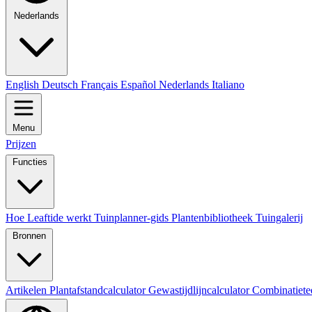
Nederlands
English
Deutsch
Français
Español
Nederlands
Italiano
Menu
Prijzen
Functies
Hoe Leaftide werkt
Tuinplanner-gids
Plantenbibliotheek
Tuingalerij
Bronnen
Artikelen
Plantafstandcalculator
Gewastijdlijncalculator
Combinatiete