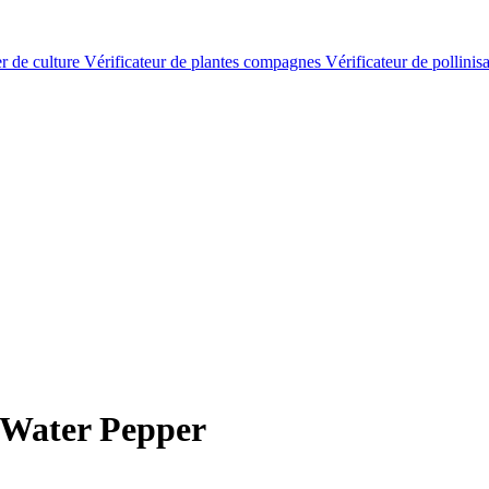
er de culture
Vérificateur de plantes compagnes
Vérificateur de pollinis
 Water Pepper