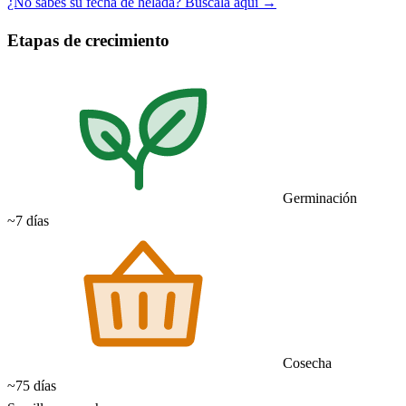
¿No sabes su fecha de helada? Búscala aquí →
Etapas de crecimiento
Germinación
~7 días
Cosecha
~75 días