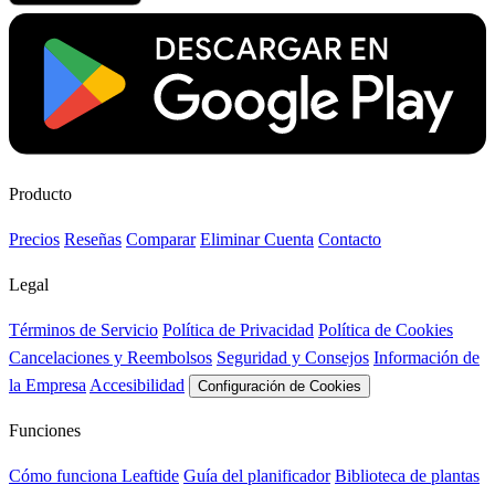
Producto
Precios
Reseñas
Comparar
Eliminar Cuenta
Contacto
Legal
Términos de Servicio
Política de Privacidad
Política de Cookies
Cancelaciones y Reembolsos
Seguridad y Consejos
Información de
la Empresa
Accesibilidad
Configuración de Cookies
Funciones
Cómo funciona Leaftide
Guía del planificador
Biblioteca de plantas