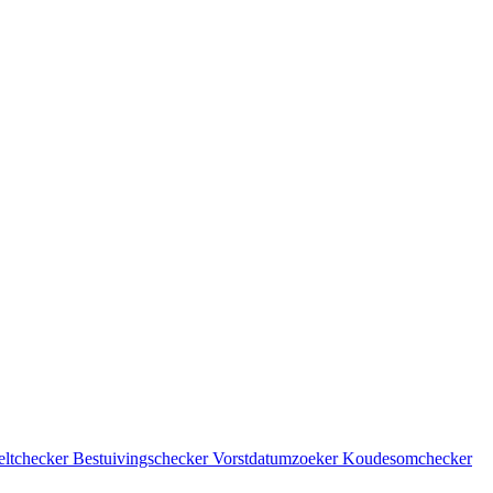
eltchecker
Bestuivingschecker
Vorstdatumzoeker
Koudesomchecker