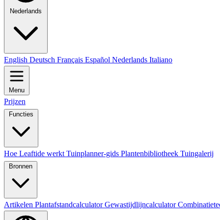
Nederlands
English
Deutsch
Français
Español
Nederlands
Italiano
Menu
Prijzen
Functies
Hoe Leaftide werkt
Tuinplanner-gids
Plantenbibliotheek
Tuingalerij
Bronnen
Artikelen
Plantafstandcalculator
Gewastijdlijncalculator
Combinatiete