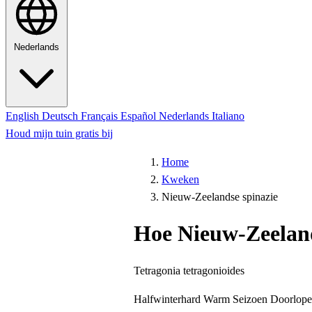
Nederlands
English
Deutsch
Français
Español
Nederlands
Italiano
Houd mijn tuin gratis bij
Home
Kweken
Nieuw-Zeelandse spinazie
Hoe Nieuw-Zeelan
Tetragonia tetragonioides
Halfwinterhard
Warm Seizoen
Doorlope