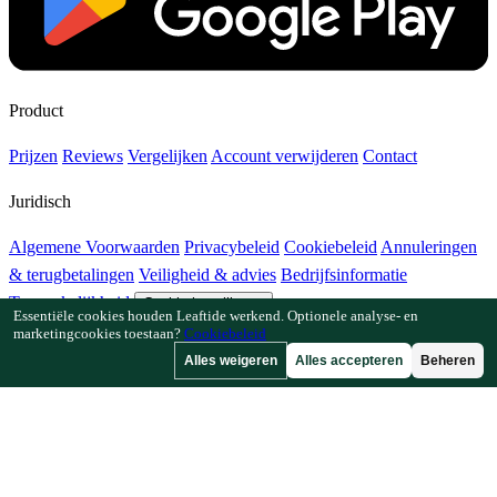
Product
Prijzen
Reviews
Vergelijken
Account verwijderen
Contact
Juridisch
Algemene Voorwaarden
Privacybeleid
Cookiebeleid
Annuleringen
& terugbetalingen
Veiligheid & advies
Bedrijfsinformatie
Toegankelijkheid
Cookie-instellingen
Essentiële cookies houden Leaftide werkend. Optionele analyse- en
marketingcookies toestaan?
Cookiebeleid
Functies
Alles weigeren
Alles accepteren
Beheren
Hoe Leaftide werkt
Tuinplanner-gids
Plantenbibliotheek
Tuingalerij
Bronnen
Artikelen
Plantafstandcalculator
Gewastijdlijncalculator