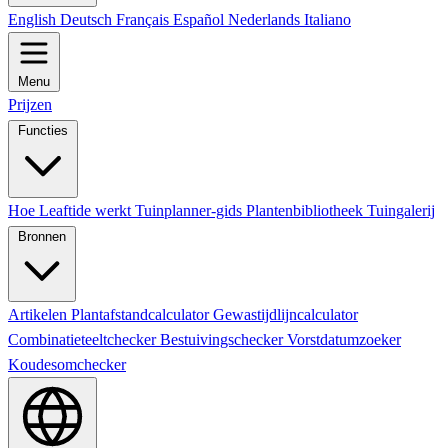
English
Deutsch
Français
Español
Nederlands
Italiano
Menu
Prijzen
Functies
Hoe Leaftide werkt
Tuinplanner-gids
Plantenbibliotheek
Tuingalerij
Bronnen
Artikelen
Plantafstandcalculator
Gewastijdlijncalculator
Combinatieteeltchecker
Bestuivingschecker
Vorstdatumzoeker
Koudesomchecker