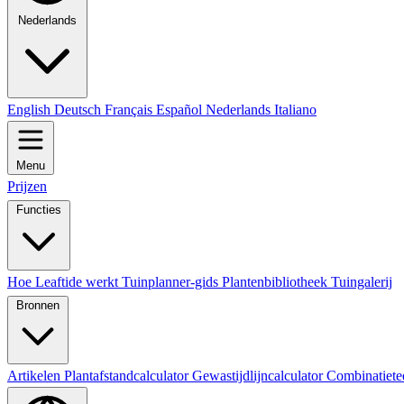
Nederlands
English
Deutsch
Français
Español
Nederlands
Italiano
Menu
Prijzen
Functies
Hoe Leaftide werkt
Tuinplanner-gids
Plantenbibliotheek
Tuingalerij
Bronnen
Artikelen
Plantafstandcalculator
Gewastijdlijncalculator
Combinatiete