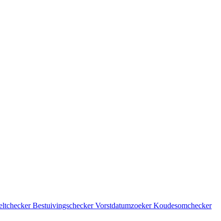
eltchecker
Bestuivingschecker
Vorstdatumzoeker
Koudesomchecker