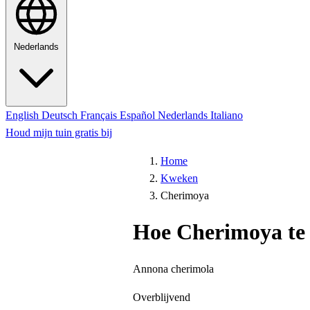
Nederlands
English
Deutsch
Français
Español
Nederlands
Italiano
Houd mijn tuin gratis bij
Home
Kweken
Cherimoya
Hoe Cherimoya te
Annona cherimola
Overblijvend