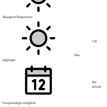
BasisgroeiTemperatuur
12h
Min.
daglengte
day
neutral
Fotoperiodegevoeligheid