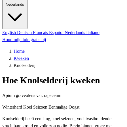
Nederlands
English
Deutsch
Français
Español
Nederlands
Italiano
Houd mijn tuin gratis bij
Home
Kweken
Knolselderij
Hoe Knolselderij kweken
Apium graveolens var. rapaceum
Winterhard
Koel Seizoen
Eenmalige Oogst
Knolselderij heeft een lang, koel seizoen, vochtvasthoudende
vruchtbare grond en volle zon nodig. Begin binnen vroeg met