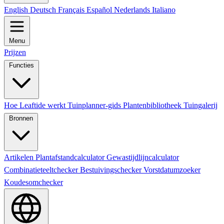
English
Deutsch
Français
Español
Nederlands
Italiano
Menu
Prijzen
Functies
Hoe Leaftide werkt
Tuinplanner-gids
Plantenbibliotheek
Tuingalerij
Bronnen
Artikelen
Plantafstandcalculator
Gewastijdlijncalculator
Combinatieteeltchecker
Bestuivingschecker
Vorstdatumzoeker
Koudesomchecker