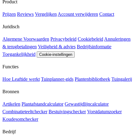
Product
Prijzen
Reviews
Vergelijken
Account verwijderen
Contact
Juridisch
Algemene Voorwaarden
Privacybeleid
Cookiebeleid
Annuleringen
& terugbetalingen
Veiligheid & advies
Bedrijfsinformatie
Toegankelijkheid
Cookie-instellingen
Functies
Hoe Leaftide werkt
Tuinplanner-gids
Plantenbibliotheek
Tuingalerij
Bronnen
Artikelen
Plantafstandcalculator
Gewastijdlijncalculator
Combinatieteeltchecker
Bestuivingschecker
Vorstdatumzoeker
Koudesomchecker
Bedrijf