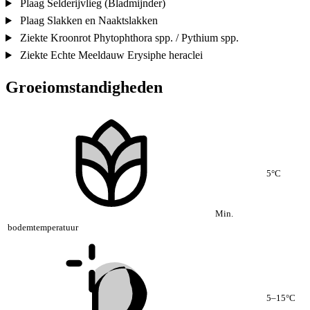
Plaag
Selderijvlieg (Bladmijnder)
Plaag
Slakken en Naaktslakken
Ziekte
Kroonrot
Phytophthora spp. / Pythium spp.
Ziekte
Echte Meeldauw
Erysiphe heraclei
Groeiomstandigheden
5°C
Min.
bodemtemperatuur
5–15°C