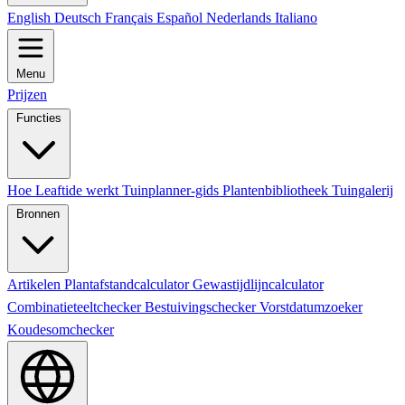
English
Deutsch
Français
Español
Nederlands
Italiano
Menu
Prijzen
Functies
Hoe Leaftide werkt
Tuinplanner-gids
Plantenbibliotheek
Tuingalerij
Bronnen
Artikelen
Plantafstandcalculator
Gewastijdlijncalculator
Combinatieteeltchecker
Bestuivingschecker
Vorstdatumzoeker
Koudesomchecker