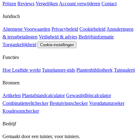
Prijzen
Reviews
Vergelijken
Account verwijderen
Contact
Juridisch
Algemene Voorwaarden
Privacybeleid
Cookiebeleid
Annuleringen
& terugbetalingen
Veiligheid & advies
Bedrijfsinformatie
Toegankelijkheid
Cookie-instellingen
Functies
Hoe Leaftide werkt
Tuinplanner-gids
Plantenbibliotheek
Tuingalerij
Bronnen
Artikelen
Plantafstandcalculator
Gewastijdlijncalculator
Combinatieteeltchecker
Bestuivingschecker
Vorstdatumzoeker
Koudesomchecker
Bedrijf
Gemaakt door een tuinier, voor tuiniers.