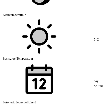
Kiemtemperatuur
5°C
BasisgroeiTemperatuur
day
neutral
Fotoperiodegevoeligheid