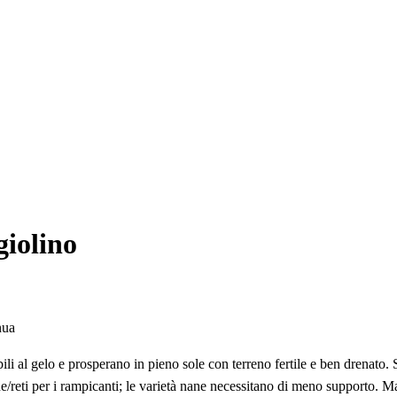
giolino
nua
bili al gelo e prosperano in pieno sole con terreno fertile e ben drenato
ne/reti per i rampicanti; le varietà nane necessitano di meno supporto. 