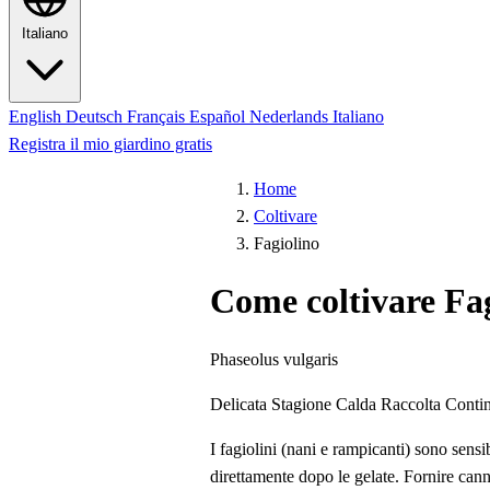
Italiano
English
Deutsch
Français
Español
Nederlands
Italiano
Registra il mio giardino gratis
Home
Coltivare
Fagiolino
Come coltivare Fa
Phaseolus vulgaris
Delicata
Stagione Calda
Raccolta Conti
I fagiolini (nani e rampicanti) sono sensi
direttamente dopo le gelate. Fornire can