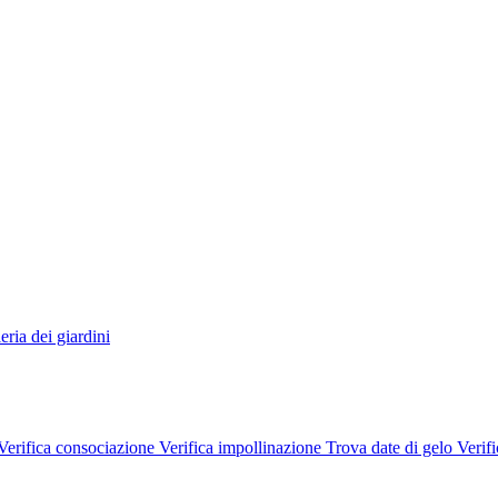
eria dei giardini
Verifica consociazione
Verifica impollinazione
Trova date di gelo
Verifi