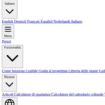
Italiano
English
Deutsch
Français
Español
Nederlands
Italiano
Menu
Prezzi
Funzionalità
Come funziona Leaftide
Guida al progettista
Libreria delle piante
Gall
Risorse
Articoli
Calcolatore di spaziatura
Calcolatore del calendario colturale