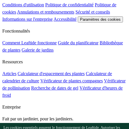
Conditions d'utilisation
Politique de confidentialité
Politique de
cookies
Annulations et remboursements
Sécurité et conseils
Informations sur l'entreprise
Accessibilité
Paramètres des cookies
Fonctionnalités
Comment Leaftide fonctionne
Guide du planificateur
Bibliothèque
de plantes
Galerie de jardins
Ressources
Articles
Calculateur d'espacement des plantes
Calculateur de
calendrier de culture
Vérificateur de plantes compagnes
Vérificateur
de pollinisation
Recherche de dates de gel
Vérificateur d'heures de
froid
Entreprise
Fait par un jardinier, pour les jardiniers.
Conçu et maintenu au Royaume-Uni.
Les cookies essentiels assurent le fonctionnement de Leaftide. Autoriser les