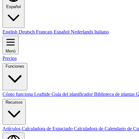
Español
English
Deutsch
Français
Español
Nederlands
Italiano
Menú
Precios
Funciones
Cómo funciona Leaftide
Guía del planificador
Biblioteca de plantas
G
Recursos
Artículos
Calculadora de Espaciado
Calculadora de Calendario de Cu