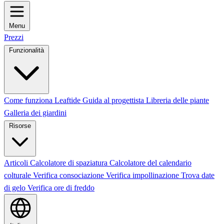
Menu
Prezzi
Funzionalità
Come funziona Leaftide
Guida al progettista
Libreria delle piante
Galleria dei giardini
Risorse
Articoli
Calcolatore di spaziatura
Calcolatore del calendario
colturale
Verifica consociazione
Verifica impollinazione
Trova date
di gelo
Verifica ore di freddo