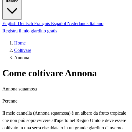
Italiano
English
Deutsch
Français
Español
Nederlands
Italiano
Registra il mio giardino gratis
Home
Coltivare
Annona
Come coltivare Annona
Annona squamosa
Perenne
Il melo cannella (Annona squamosa) è un albero da frutto tropicale
che non può sopravvivere all'aperto nel Regno Unito e deve essere
coltivato in una serra riscaldata o in un grande giardino d'inverno