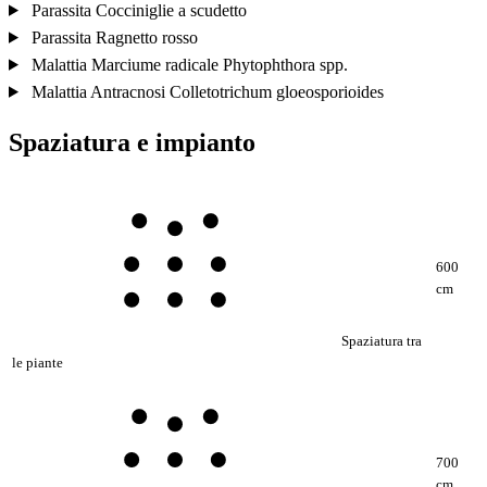
Parassita
Cocciniglie a scudetto
Parassita
Ragnetto rosso
Malattia
Marciume radicale
Phytophthora spp.
Malattia
Antracnosi
Colletotrichum gloeosporioides
Spaziatura e impianto
600
cm
Spaziatura tra
le piante
700
cm