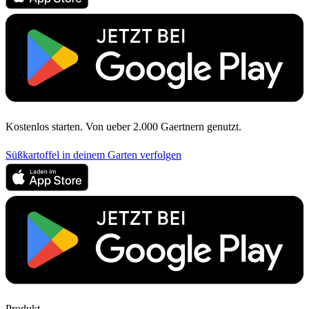
Kostenlos starten. Von ueber 2.000 Gaertnern genutzt.
Süßkartoffel in deinem Garten verfolgen
Produkt