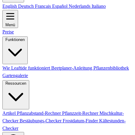
English
Deutsch
Français
Español
Nederlands
Italiano
Menü
Preise
Funktionen
Wie Leaftide funktioniert
Beetplaner-Anleitung
Pflanzenbibliothek
Gartengalerie
Ressourcen
Artikel
Pflanzabstand-Rechner
Pflanzzeit-Rechner
Mischkultur-
Checker
Bestäubungs-Checker
Frostdatum-Finder
Kältestunden-
Checker