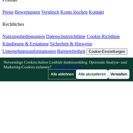
Preise
Bewertungen
Vergleich
Konto löschen
Kontakt
Rechtliches
Nutzungsbedingungen
Datenschutzrichtlinie
Cookie-Richtlinie
Kündigung & Erstattung
Sicherheit & Hinweise
Unternehmensinformationen
Barrierefreiheit
Cookie-Einstellungen
Notwendige Cookies halten Leaftide funktionsfähig. Optionale Analyse- und
Funktionen
Marketing-Cookies zulassen?
Cookie-Richtlinie
Alle ablehnen
Alle akzeptieren
Verwalten
Wie Leaftide funktioniert
Beetplaner-Anleitung
Pflanzenbibliothek
Gartengalerie
Ressourcen
Artikel
Pflanzabstand-Rechner
Pflanzzeit-Rechner
Mischkultur-
Checker
Bestäubungs-Checker
Frostdatum-Finder
Kältestunden-
Checker