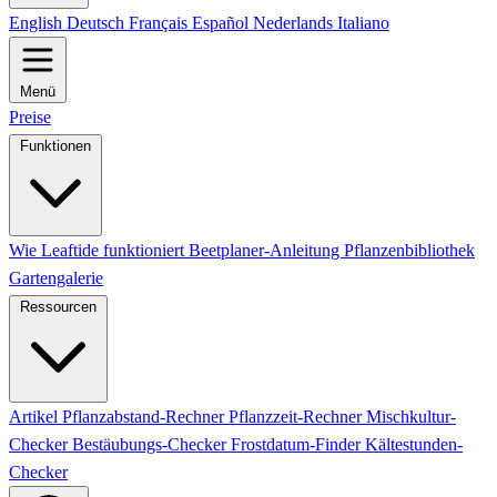
English
Deutsch
Français
Español
Nederlands
Italiano
Menü
Preise
Funktionen
Wie Leaftide funktioniert
Beetplaner-Anleitung
Pflanzenbibliothek
Gartengalerie
Ressourcen
Artikel
Pflanzabstand-Rechner
Pflanzzeit-Rechner
Mischkultur-
Checker
Bestäubungs-Checker
Frostdatum-Finder
Kältestunden-
Checker