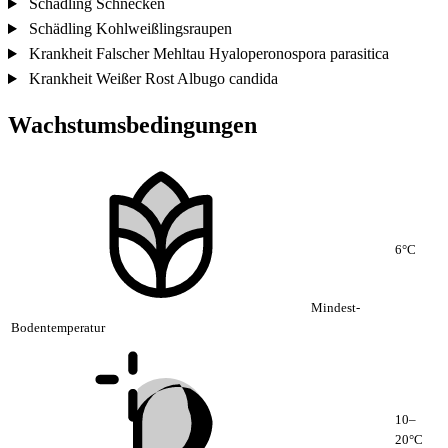
Schädling
Schnecken
Schädling
Kohlweißlingsraupen
Krankheit
Falscher Mehltau
Hyaloperonospora parasitica
Krankheit
Weißer Rost
Albugo candida
Wachstumsbedingungen
6°C
Mindest-
Bodentemperatur
10–
20°C