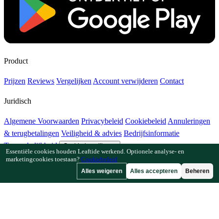
Product
Prijzen
Reviews
Vergelijken
Account verwijderen
Contact
Juridisch
Algemene Voorwaarden
Privacybeleid
Cookiebeleid
Annuleringen
& terugbetalingen
Veiligheid & advies
Bedrijfsinformatie
Toegankelijkheid
Cookie-instellingen
Essentiële cookies houden Leaftide werkend. Optionele analyse- en
marketingcookies toestaan?
Cookiebeleid
Functies
Alles weigeren
Alles accepteren
Beheren
Hoe Leaftide werkt
Tuinplanner-gids
Plantenbibliotheek
Tuingalerij
Bronnen