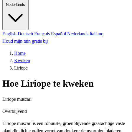
Nederlands
English
Deutsch
Français
Español
Nederlands
Italiano
Houd mijn tuin gratis bij
Home
Kweken
Liriope
Hoe Liriope te kweken
Liriope muscari
Overblijvend
Liriope muscari is een robuuste, groenblijvende grassachtige vaste
plant die dichte pollen vormt van donkere riemvormige bladeren,