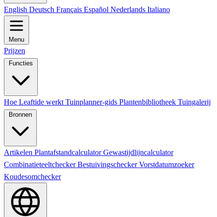
English
Deutsch
Français
Español
Nederlands
Italiano
Menu
Prijzen
Functies
Hoe Leaftide werkt
Tuinplanner-gids
Plantenbibliotheek
Tuingalerij
Bronnen
Artikelen
Plantafstandcalculator
Gewastijdlijncalculator
Combinatieteeltchecker
Bestuivingschecker
Vorstdatumzoeker
Koudesomchecker