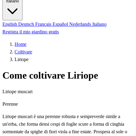
Italiano
English
Deutsch
Français
Español
Nederlands
Italiano
Registra il mio giardino gratis
Home
Coltivare
Liriope
Come coltivare Liriope
Liriope muscari
Perenne
Liriope muscari è una perenne robusta e sempreverde simile a
un'erba, che forma densi cespi di foglie scure a forma di cinghia
sormontate da spighe di fiori viola a fine estate. Prospera al sole o