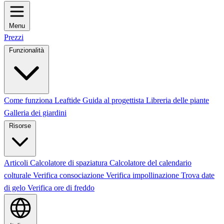
Menu
Prezzi
Funzionalità
Come funziona Leaftide
Guida al progettista
Libreria delle piante
Galleria dei giardini
Risorse
Articoli
Calcolatore di spaziatura
Calcolatore del calendario
colturale
Verifica consociazione
Verifica impollinazione
Trova date
di gelo
Verifica ore di freddo