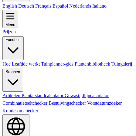
English
Deutsch
Français
Español
Nederlands
Italiano
Menu
Prijzen
Functies
Hoe Leaftide werkt
Tuinplanner-gids
Plantenbibliotheek
Tuingalerij
Bronnen
Artikelen
Plantafstandcalculator
Gewastijdlijncalculator
Combinatieteeltchecker
Bestuivingschecker
Vorstdatumzoeker
Koudesomchecker