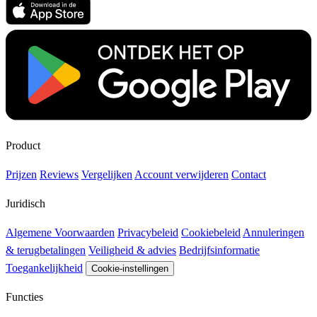
Product
Prijzen
Reviews
Vergelijken
Account verwijderen
Contact
Juridisch
Algemene Voorwaarden
Privacybeleid
Cookiebeleid
Annuleringen
& terugbetalingen
Veiligheid & advies
Bedrijfsinformatie
Toegankelijkheid
Cookie-instellingen
Functies