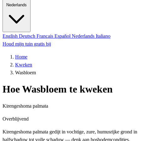
Nederlands
English
Deutsch
Français
Español
Nederlands
Italiano
Houd mijn tuin gratis bij
Home
Kweken
Wasbloem
Hoe Wasbloem te kweken
Kirengeshoma palmata
Overblijvend
Kirengeshoma palmata gedijt in vochtige, zure, humusrijke grond in
halfschaduw tot volle schaduw — denk aan bosbodemcondities.