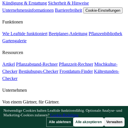
Kündigung & Erstattung
Sicherheit & Hinweise
Unternehmensinformationen
Barrierefreiheit
Cookie-Einstellungen
Funktionen
Wie Leaftide funktioniert
Beetplaner-Anleitung
Pflanzenbibliothek
Gartengalerie
Ressourcen
Artikel
Pflanzabstand-Rechner
Pflanzzeit-Rechner
Mischkultur-
Checker
Bestäubungs-Checker
Frostdatum-Finder
Kältestunden-
Checker
Unternehmen
Von einem Gärtner, für Gärtner.
Entwickelt und betreut in Großbritannien.
Notwendige Cookies halten Leaftide funktionsfähig. Optionale Analyse- und
Marketing-Cookies zulassen?
Cookie-Richtlinie
© 2026 Leaftide. Alle Rechte vorbehalten.
Alle ablehnen
Alle akzeptieren
Verwalten