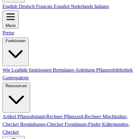
English
Deutsch
Français
Español
Nederlands
Italiano
Menü
Preise
Funktionen
Wie Leaftide funktioniert
Beetplaner-Anleitung
Pflanzenbibliothek
Gartengalerie
Ressourcen
Artikel
Pflanzabstand-Rechner
Pflanzzeit-Rechner
Mischkultur-
Checker
Bestäubungs-Checker
Frostdatum-Finder
Kältestunden-
Checker