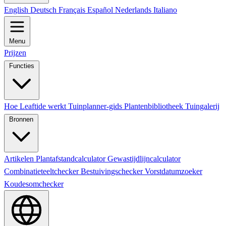
English
Deutsch
Français
Español
Nederlands
Italiano
Menu
Prijzen
Functies
Hoe Leaftide werkt
Tuinplanner-gids
Plantenbibliotheek
Tuingalerij
Bronnen
Artikelen
Plantafstandcalculator
Gewastijdlijncalculator
Combinatieteeltchecker
Bestuivingschecker
Vorstdatumzoeker
Koudesomchecker