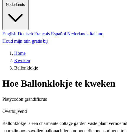
Nederlands
English
Deutsch
Français
Español
Nederlands
Italiano
Houd mijn tuin gratis bij
Home
Kweken
Ballonklokje
Hoe Ballonklokje te kweken
Platycodon grandiflorus
Overblijvend
Ballonklokje is een charmante cottage garden vaste plant vernoemd
naar zijn opgezwollen ballonachtige knoppen die openspringen tot