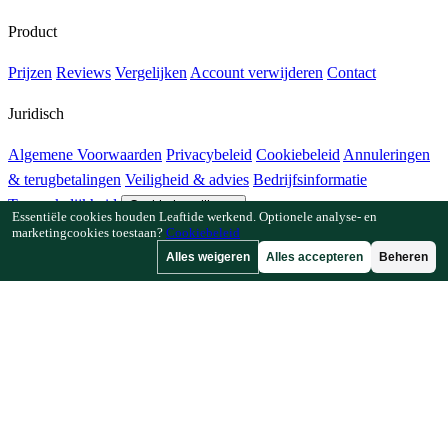
Product
Prijzen
Reviews
Vergelijken
Account verwijderen
Contact
Juridisch
Algemene Voorwaarden
Privacybeleid
Cookiebeleid
Annuleringen
& terugbetalingen
Veiligheid & advies
Bedrijfsinformatie
Toegankelijkheid
Cookie-instellingen
Essentiële cookies houden Leaftide werkend. Optionele analyse- en
marketingcookies toestaan?
Cookiebeleid
Functies
Alles weigeren
Alles accepteren
Beheren
Hoe Leaftide werkt
Tuinplanner-gids
Plantenbibliotheek
Tuingalerij
Bronnen
Artikelen
Plantafstandcalculator
Gewastijdlijncalculator
Combinatieteeltchecker
Bestuivingschecker
Vorstdatumzoeker
Koudesomchecker