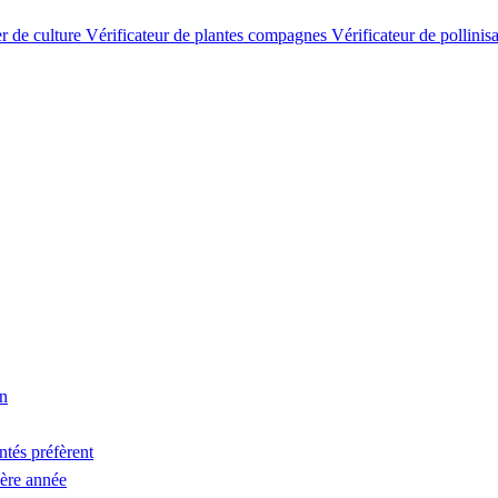
er de culture
Vérificateur de plantes compagnes
Vérificateur de pollinis
on
ntés préfèrent
ière année