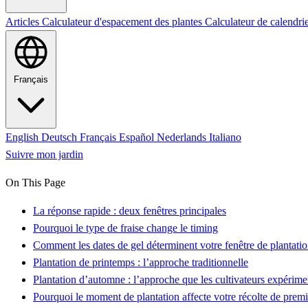
Articles
Calculateur d'espacement des plantes
Calculateur de calendri
Français
English
Deutsch
Français
Español
Nederlands
Italiano
Suivre mon jardin
On This Page
La réponse rapide : deux fenêtres principales
Pourquoi le type de fraise change le timing
Comment les dates de gel déterminent votre fenêtre de plantati
Plantation de printemps : l’approche traditionnelle
Plantation d’automne : l’approche que les cultivateurs expérime
Pourquoi le moment de plantation affecte votre récolte de prem