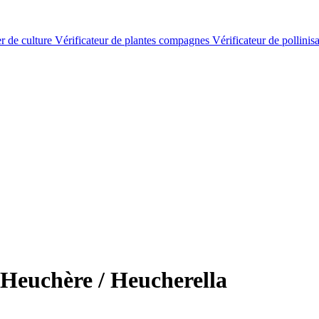
er de culture
Vérificateur de plantes compagnes
Vérificateur de pollinis
Heuchère / Heucherella