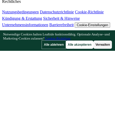
Rechtliches
Nutzungsbedingungen
Datenschutzrichtlinie
Cookie-Richtlinie
Kündigung & Erstattung
Sicherheit & Hinweise
Unternehmensinformationen
Barrierefreiheit
Cookie-Einstellungen
Notwendige Cookies halten Leaftide funktionsfähig. Optionale Analyse- und
Funktionen
Marketing-Cookies zulassen?
Cookie-Richtlinie
Alle ablehnen
Alle akzeptieren
Verwalten
Wie Leaftide funktioniert
Beetplaner-Anleitung
Pflanzenbibliothek
Gartengalerie
Ressourcen
Artikel
Pflanzabstand-Rechner
Pflanzzeit-Rechner
Mischkultur-
Checker
Bestäubungs-Checker
Frostdatum-Finder
Kältestunden-
Checker
Unternehmen
Von einem Gärtner, für Gärtner.
Entwickelt und betreut in Großbritannien.