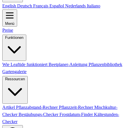
English
Deutsch
Français
Español
Nederlands
Italiano
Menü
Preise
Funktionen
Wie Leaftide funktioniert
Beetplaner-Anleitung
Pflanzenbibliothek
Gartengalerie
Ressourcen
Artikel
Pflanzabstand-Rechner
Pflanzzeit-Rechner
Mischkultur-
Checker
Bestäubungs-Checker
Frostdatum-Finder
Kältestunden-
Checker